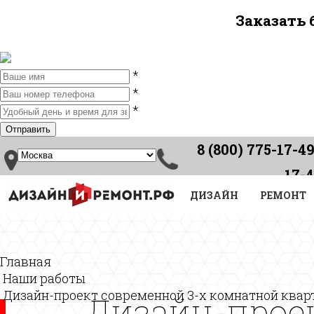
Заказать
*
*
*
8 (800) 775-17-49
17-
Звонок по России
ДИЗАЙН
бесплатный
РЕМОНТ
Главная
Наши работы
Дизайн-проект современной 3-х комнатной квар
Дизайн-проек