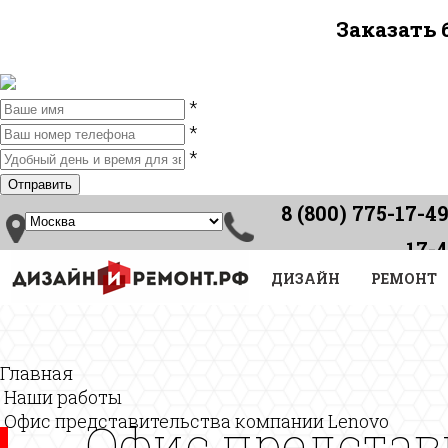
Заказать
*
*
*
8 (800) 775-17-49
17-
Звонок по России
ДИЗАЙН
бесплатный
РЕМОНТ
Главная
Наши работы
Офис представительства компании Lenovo
Офис представ